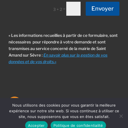
Envoyer
=
3 + 2
« Les informations recueillies à partir de ce formulaire, sont
nécessaires pour répondre à votre demande et sont
transmises au service concerné de la mairie de Saint
Amand sur Sèvre :
En savoir plus sur la gestion de vos
données et de vos droits.
»
Nous utilisons des cookies pour vous garantir la meilleure
expérience sur notre site web. Si vous continuez à utiliser ce
©2025 –
Mentions légales
– site web géré par
Agence Web
site, nous supposerons que vous en êtes satisfait.
Cholet Enjin
Accepter
Politique de confidentialité