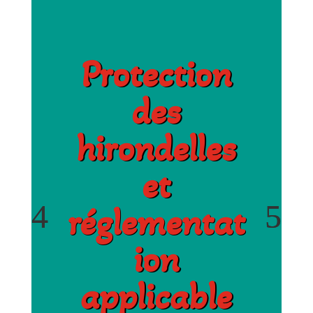
Protection
des
hirondelles
et
réglementat
ion
applicable