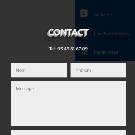
Annuaire
Annuaire
CONTACT
Location de salles
Location de salles
Tel : 05.49.81.67.09
Randonnées
Randonnées